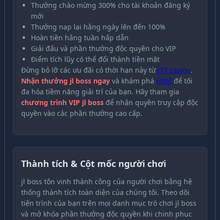
Thưởng chào mừng 300% cho tài khoản đăng ký
mới
Thưởng nạp lại hằng ngày lên đến 100%
Hoàn tiền hằng tuần hấp dẫn
Giải đấu và phần thưởng độc quyền cho VIP
Điểm tích lũy có thể đổi thành tiền mặt
Đừng bỏ lỡ các ưu đãi có thời hạn này từ
j77 casino
.
Nhận thưởng jl boss ngay
và khám phá
693jl
để tối
đa hóa tiềm năng giải trí của bạn. Hãy tham gia
chương trình VIP jl boss
để nhận quyền truy cập độc
quyền vào các phần thưởng cao cấp.
Thành tích & Cột mốc người chơi
jl boss tôn vinh thành công của người chơi bằng hệ
thống thành tích toàn diện của chúng tôi. Theo dõi
tiến trình của bạn trên mọi danh mục trò chơi jl boss
và mở khóa phần thưởng độc quyền khi chinh phục