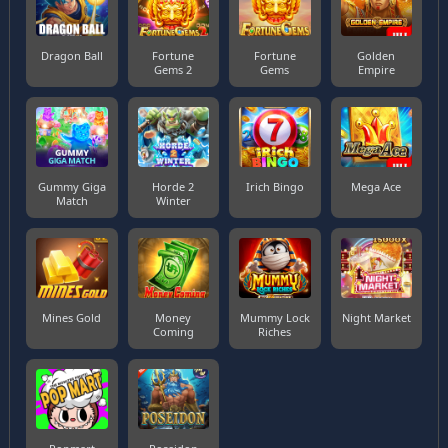
Dragon Ball
Fortune
Fortune
Golden
Gems 2
Gems
Empire
Gummy Giga
Horde 2
Irich Bingo
Mega Ace
Match
Winter
Mines Gold
Money
Mummy Lock
Night Market
Coming
Riches