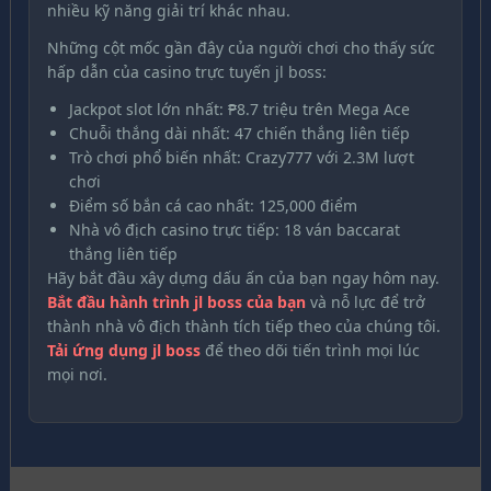
nhiều kỹ năng giải trí khác nhau.
Những cột mốc gần đây của người chơi cho thấy sức
hấp dẫn của casino trực tuyến jl boss:
Jackpot slot lớn nhất: ₱8.7 triệu trên Mega Ace
Chuỗi thắng dài nhất: 47 chiến thắng liên tiếp
Trò chơi phổ biến nhất: Crazy777 với 2.3M lượt
chơi
Điểm số bắn cá cao nhất: 125,000 điểm
Nhà vô địch casino trực tiếp: 18 ván baccarat
thắng liên tiếp
Hãy bắt đầu xây dựng dấu ấn của bạn ngay hôm nay.
Bắt đầu hành trình jl boss của bạn
và nỗ lực để trở
thành nhà vô địch thành tích tiếp theo của chúng tôi.
Tải ứng dụng jl boss
để theo dõi tiến trình mọi lúc
mọi nơi.