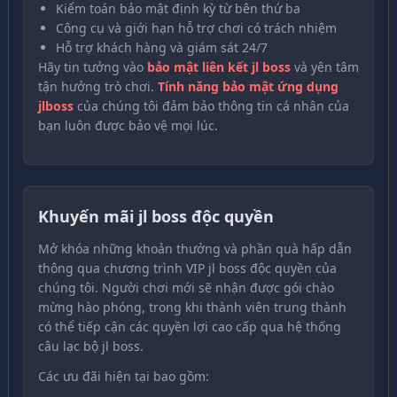
Kiểm toán bảo mật định kỳ từ bên thứ ba
Công cụ và giới hạn hỗ trợ chơi có trách nhiệm
Hỗ trợ khách hàng và giám sát 24/7
Hãy tin tưởng vào
bảo mật liên kết jl boss
và yên tâm
tận hưởng trò chơi.
Tính năng bảo mật ứng dụng
jlboss
của chúng tôi đảm bảo thông tin cá nhân của
bạn luôn được bảo vệ mọi lúc.
Khuyến mãi jl boss độc quyền
Mở khóa những khoản thưởng và phần quà hấp dẫn
thông qua chương trình VIP jl boss độc quyền của
chúng tôi. Người chơi mới sẽ nhận được gói chào
mừng hào phóng, trong khi thành viên trung thành
có thể tiếp cận các quyền lợi cao cấp qua hệ thống
câu lạc bộ jl boss.
Các ưu đãi hiện tại bao gồm: