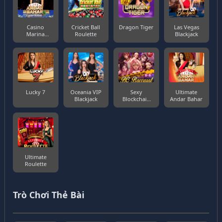
Casino
Cricket Ball
Dragon Tiger
Las Vegas
Marina
Roulette
Blackjack
Andar Bahar
Lucky 7
Oceania VIP
Sexy
Ultimate
Blackjack
Blockchain
Andar Bahar
Baccarat B B
Ultimate
Roulette
Trò Chơi Thẻ Bài