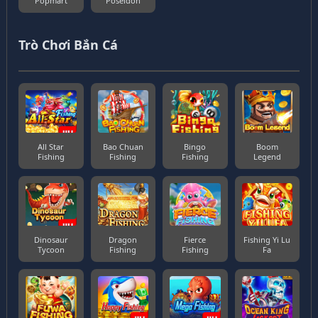
Popmart
Poseidon
Trò Chơi Bắn Cá
All Star
Bao Chuan
Bingo
Boom
Fishing
Fishing
Fishing
Legend
Dinosaur
Dragon
Fierce
Fishing Yi Lu
Tycoon
Fishing
Fishing
Fa