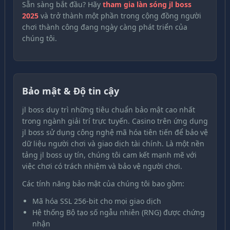
Sẵn sàng bắt đầu? Hãy
tham gia làn sóng jl boss
2025
và trở thành một phần trong cộng đồng người
chơi thành công đang ngày càng phát triển của
chúng tôi.
Bảo mật & Độ tin cậy
jl boss duy trì những tiêu chuẩn bảo mật cao nhất
trong ngành giải trí trực tuyến. Casino trên ứng dụng
jl boss sử dụng công nghệ mã hóa tiên tiến để bảo vệ
dữ liệu người chơi và giao dịch tài chính. Là một nền
tảng jl boss uy tín, chúng tôi cam kết mạnh mẽ với
việc chơi có trách nhiệm và bảo vệ người chơi.
Các tính năng bảo mật của chúng tôi bao gồm:
Mã hóa SSL 256-bit cho mọi giao dịch
Hệ thống Bộ tạo số ngẫu nhiên (RNG) được chứng
nhận