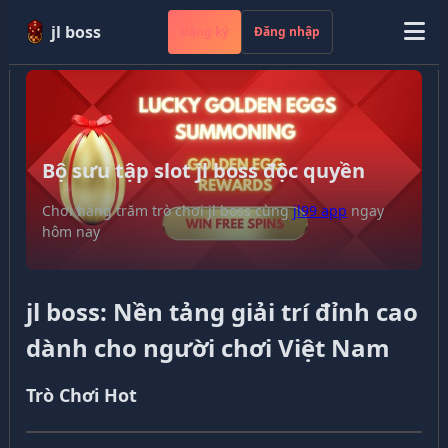
jl boss
Đăng ký
Đăng nhập
Bộ sưu tập slot jl boss độc quyền
Chơi hàng trăm trò chơi jl boss cùng
jl99 app
ngay
hôm nay
jl boss: Nền tảng giải trí đỉnh cao
dành cho người chơi Việt Nam
Trò Chơi Hot